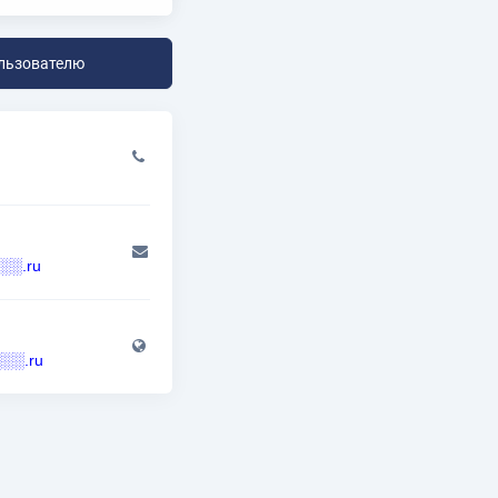
льзователю
░.ru
░░░.ru