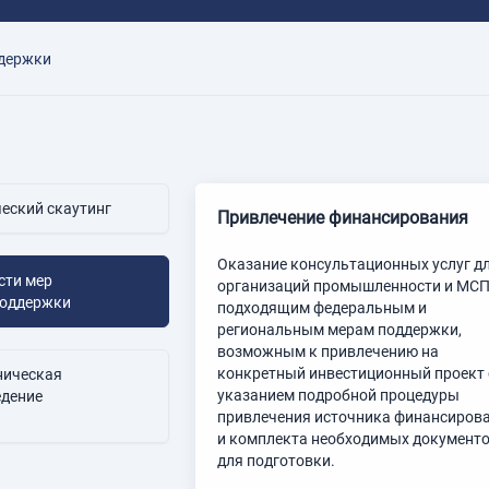
держки
еский скаутинг
Привлечение финансирования
Оказание консультационных услуг д
сти мер
организаций промышленности и МСП
поддержки
подходящим федеральным и
региональным мерам поддержки,
возможным к привлечению на
конкретный инвестиционный проект 
ническая
указанием подробной процедуры
едение
привлечения источника финансиров
и комплекта необходимых документ
для подготовки.