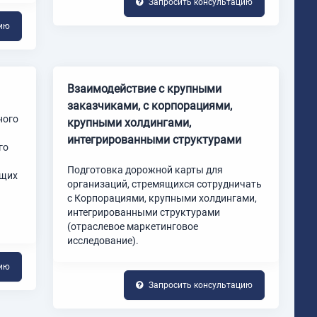
Запросить консультацию
цию
Взаимодействие с крупными
заказчиками, с корпорациями,
ного
крупными холдингами,
интегрированными структурами
го
Подготовка дорожной карты для
ющих
организаций, стремящихся сотрудничать
с Корпорациями, крупными холдингами,
интегрированными структурами
(отраслевое маркетинговое
исследование).
цию
Запросить консультацию