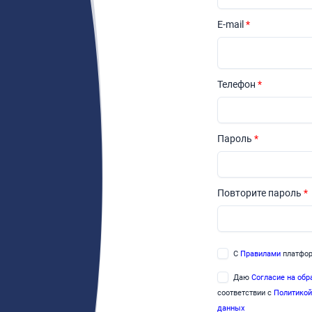
E-mail
*
Телефон
*
Пароль
*
Повторите пароль
*
С
Правилами
платфор
Даю
Согласие на обр
соответствии с
Политикой
данных