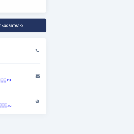
льзователю
░.ru
░░░.ru