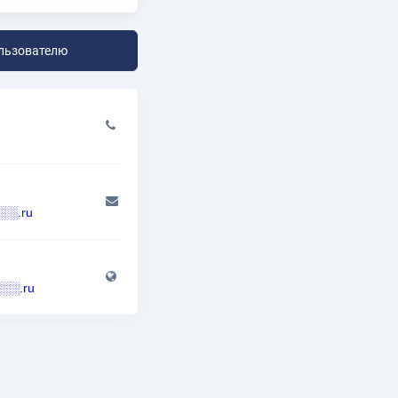
льзователю
░.ru
░░░.ru