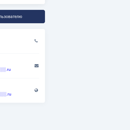
льзователю
░.ru
░░░.ru