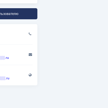
льзователю
░.ru
░░░.ru