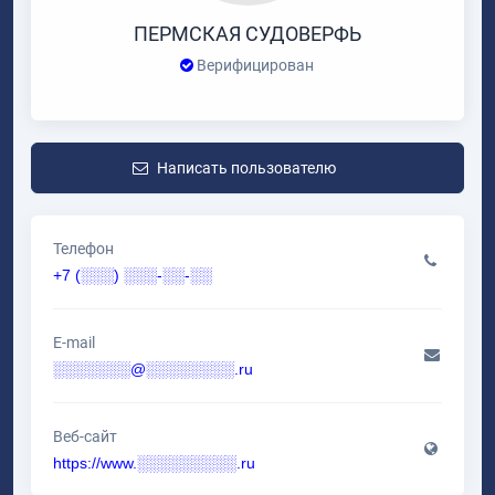
ПЕРМСКАЯ СУДОВЕРФЬ
Верифицирован
Написать пользователю
Телефон
+7 (░░░) ░░░-░░-░░
E-mail
░░░░░░░@░░░░░░░░.ru
Веб-сайт
https://www.░░░░░░░░░.ru