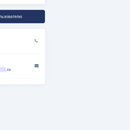
льзователю
░.ru