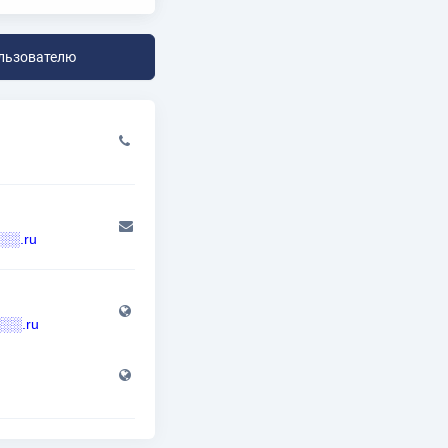
льзователю
░.ru
░░░.ru