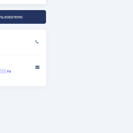
льзователю
░.ru