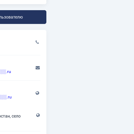
льзователю
░.ru
░░░.ru
стан, село