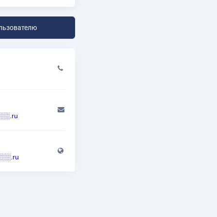
льзователю
░.ru
░░░.ru