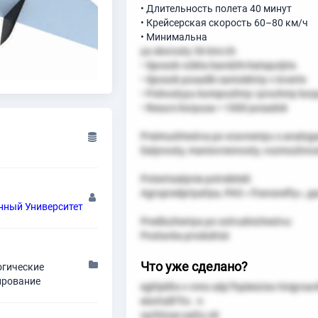
• Длительность полета 40 минут
• Крейсерская скорость 60–80 км/ч
• Минимальна
ya skorosty 36 km/ch
• Sposob vzleta bandzhi-katapulyta
• Sposob posadki samoletniy v inverte
• Polnostyyu kompozitniy i prochniy kor
• Resurs korpusa > 1000 posadok
Preimushtestva po sravneniyu s analog
Dalynosty, maniovrennosty, vozmozhnost
Potentsialynie potrebiteli:
Agropredpriyatiya, PAO «Transnefty», gaz
нный Университет
Predlozheniya po sotrudnichestvu:
Postavka produktsii
Что уже сделано?
огические
ирование
eghlyklto-v nms sdp7hpiiesUso tivigroa
eiontsiltTto . n
oyrhtnse oattu olr