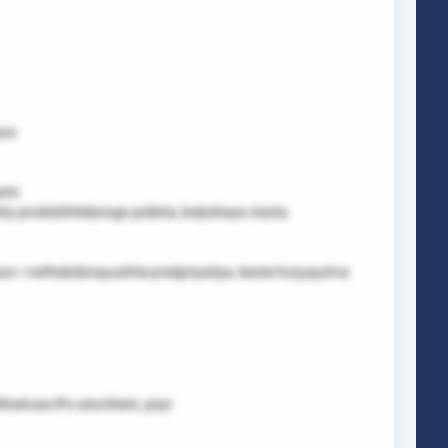
pus
ami:
y prodolzhitelynogo poliota, bolyshaya visota.
o- i neftedobivayushtie predpriyatiya, lesnie hozyaystva
vRoatusa iPo uiovnhenL poyr