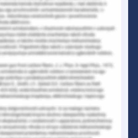
materiala katoda (katodnoe raspilenie), i, kak sledstvie, k
 ego prochnostnih i avtoemissionnih harakteristik, i v
ya. Adsorbtsiya ostatochnih gazov i poverhnostnie
ihoda elektronov.
imi k avtokatodam, v chastnosti rabotayushtim v usloviyah
yutsya nizkie stabilynie znacheniya raboti vihoda
aspileniya, a takzhe visokie znacheniya mehanicheskoy
ovodnosti. Prigodnimi dlya raboti v usloviyah visokogo
yavlyayutsya avtoelektronnie katodi iz uglerodnih volokon,
sion gun from carbon fibers. // J. Phys. D: Appl.Phys., 1973,
a avtokatoda iz uglerodnih volokon s naneseniem na ego
o pokritiya s posleduyushtim elektrohimicheskim
raun E., Smith J.F., Sykest D.E. Carbon fibers as field
p. 425-426], soderzhashtee avtokatod, volokna kotorogo
mehanicheskogo krepleniya, elektricheskogo i teplovogo
okoy dolgovechnosti ustroystv. Iz-za malogo razmera
) tehnologicheski krayne slozhno obespechity nadezhniy
ekspluatatsii, v osobennosti v apparature, podverzhennoy
 veroyatnosty vihoda iz stroya vsledstvie mehanicheskogo
 obespechenii priemlemoy mehanicheskoy prochnosti