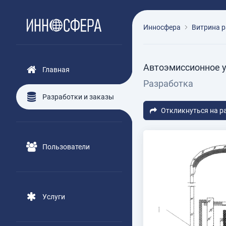
Инносфера
Витрина р
Автоэмиссионное 
Главная
Разработка
Разработки и заказы
Откликнуться на р
Пользователи
Услуги