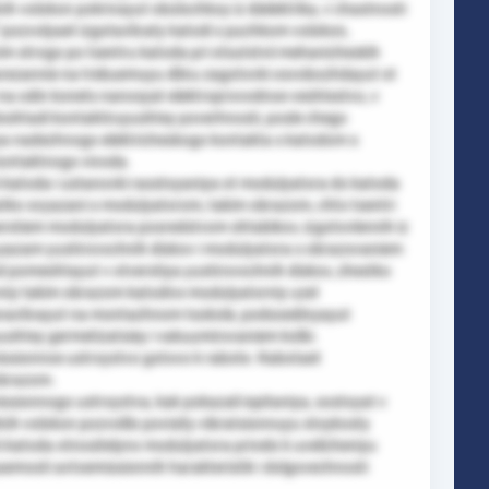
 volokon pokrivayut obolochkoy iz dielektrika, v chastnosti
i" pozvolyaet izgotavlivaty katodi s puchkom volokon,
im strogo po tsentru katoda pri otsutstvii mehanicheskih
arezannie na trebuemuyu dlinu zagotovki osvobozhdayut ot
 na odin konets nanosyat elektroprovodnoe veshtestvo, v
loshtadi kontaktiruyushtey poverhnosti, posle chego
a nadezhnogo elektricheskogo kontakta s katodom s
kontaktnogo vivoda.
i katoda i ustanovki rasstoyaniya ot modulyatora do katoda
estko svyazani s modulyatorom, takim obrazom, chto tsentri
verstiem modulyatora posredstvom shtabikov, izgotovlennih iz
 pazam yustirovochnih diskov i modulyatora s obrazovaniem
pomeshtayut v otverstiya yustirovochnih diskov, zhestko
nniy takim obrazom katodno-modulyatorniy uzel
navlivayut na montazhnom tsokole, podsoedinyayut
ushtey germetizatsiey i vakuumirovaniem kolbi.
sionnoe ustroystvo gotovo k rabote. Rabotaet
obrazom.
ionnogo ustroystva, kak pokazali ispitaniya, sostoyat v
nih volokon pozvolilo povisity vibratsionnuyu stoykosty
i katoda otnositelyno modulyatora privelo k uvelicheniyu
aemosti avtoemissionnih harakteristik i dolgovechnosti