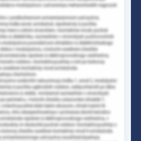
ositelyno modulyatora i ustraneniya mehanicheskih nagruzok
 chto v predlozhennom avtoemissionnom ustroystve,
oy kolbe anod, avtokatod, vipolnenniy iz puchka
ey mere s odnim otverstiem, i kontaktnie vivodi, puchok
ku iz dielektrika, razmeshten v otverstiyah yustirovochnih
yu modulyatora posredstvom shtabikov iz dielektricheskogo
diskov i modulyatora, s kotorim soedineni zhestkie
zel avtokatoda vipolnen iz elektroprovodnogo veshtestva,
konets volokon, i kontaktiruyushtey s nim po bokovoy
o soedinen kontaktniy vivod avtokatoda.
aetsya chertezhom.
troystvo soderzhit vakuumnuyu kolbu 1, anod 2, modulyator
olnenniy iz puchka uglerodnih volokon, zaklyuchennih po dline
testvenno iz stekla. Avtokatod razmeshten v otverstiyah
po perimetru, v kotorih zhestko ustanovleni shtabiki 7,
i orientiruyushtie diski takim obrazom, chtobi tsentri ih
yatora, chto obespechivaetsya v protsesse sborki katodno-
avtokatoda vipolnen iz elektroprovodnogo veshtestva, v
obodniy ot obolochki puchok volokon i kontaktiruyushtey s
s kotoroy zhestko soedinen kontaktniy vivod 9 avtokatoda.
go avtoemissionnogo ustroystva osushtestvlyaetsya