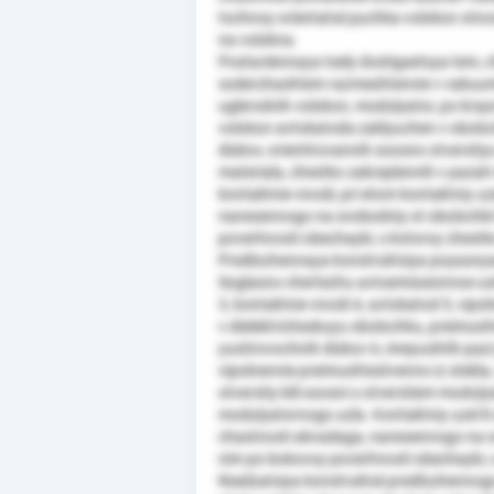
tochnoy orientatsii puchka volokon otn
na volokna.
Postavlennaya tsely dostigaetsya tem,
soderzhashtem razmeshtennie v vakuumn
uglerodnih volokon, modulyator, po krayn
volokon avtokatoda zaklyuchen v oboloch
diskov, orientirovannih soosno otversti
materiala, zhestko zakreplennih v pazah 
kontaktnie vivodi, pri etom kontaktniy u
nanesennogo na svobodniy ot obolochki 
poverhnosti obechayki, s kotoroy zhestk
Predlozhennaya konstruktsiya poyasny
Soglasno chertezhu avtoemissionnoe us
3, kontaktnie vivodi 4, avtokatod 5, vip
v dielektricheskuyu obolochku, preimush
yustirovochnih diskov 6, imeyushtih pazi 
vipolnennie preimushtestvenno iz stekla, 
otverstiy bili soosni s otverstiem modul
modulyatornogo uzla. Kontaktniy uzel 8 
chastnosti akvadaga, nanesennogo na sv
nim po bokovoy poverhnosti obechayki, 
Realizatsiya konstruktsii predlozhenno