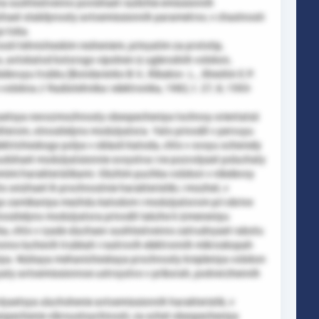
a sushtestvenno povishaet razlichie emissionnih
izhaet stabilynosty avtoemissionnih parametrov, v chastnosti
o toka.
osti tehnicheskim resheniem, prinyatim za prototip,
 avtokatod kotorogo vipolnen iz uglerodnih volokon,
elevuyu trubku [Bondarenko B.V., Ribakov .L., Sheshin E.P.
lokna // Radiotehnika i elektronika, 1982, t. 27, 8, 1593-
aetsya nevozmozhnosty obespecheniya tochnoy orientatsii
terom, otnositelyno modulyatora. Yato privodit v pervuyu
ektricheskogo polya v oblasti katoda, chto v svoyu ocheredy
hudshaet modulyatsionnie svoystva i ne pozvolyaet poluchaty
mimi harakteristikami. Obzhim puchka volokon v nikelevoy
o snizhaet ih prochnostnie harakteristiki, i mozhet, v
ogo zamikaniya mezhdu katodom i modulyatorom pri obrive
tnositelyno modulyatora privodit takzhe k izmeneniyu
a, chto v ryade sluchaev sushtestvenno zatrudnyaet rabotu
tronno-luchevih trubkah i rastrovih elektronnih mikroskopah
niya. Nizkaya mehanicheskaya prochnosty krepleniya volokon
yaty avtoemissionnoe ustroystvo v priborah, podverzhennih
yaetsya uluchshenie avtoemissionnih harakteristik, v
bespechenie vibroustoychivosti, za schet obespecheniya