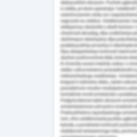
sleduyushtim obrazom. Puchok uglerodnih
iz stekla, pri etom operatsiya "osteklovk
orientirovannim vdoly osi i raspolozhenn
nagruzok na volokna. Osteklovannie i n
steklyannoy obolochki s oboih kontsov i
chastnosti akvadag, dlya uvelicheniya p
obzhimayut obechaykoy dlya polucheniy
posleduyushtey privarkoy k obechayke 
Dlya obespecheniya tochnosti tsentrovk
sluzhat yustirovochnie diski, kotorie zh
ih otverstiy soosni mezhdu soboy i s ot
stekla i odnovremenno prisoedinennih k
mehanicheskogo soedineniya. Avtokatod 
krepyat k nizhnemu disku, zatem sobra
posredstvom vivodov modulyatora usta
kontaktnie vivodi avtokatoda s posleduy
Podgotovlennoe takim obrazom avtoemis
avtoemissionnoe ustroystvo izvestnim 
Preimushtestva zayavlyaemogo avtoemiss
tom, chto osteklovivanie puchka uglerod
katoda, a povishenie tochnosti yustirovk
stabilynosti emissionnogo toka, povtory