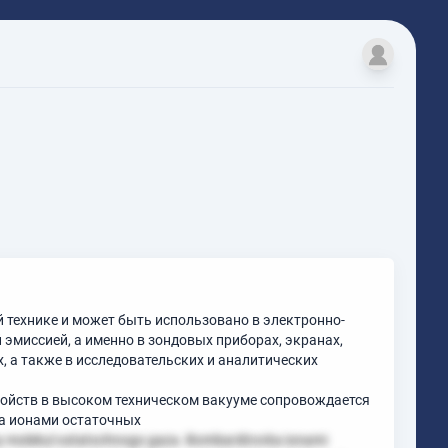
й технике и может быть использовано в электронно-
 эмиссией, а именно в зондовых приборах, экранах,
 а также в исследовательских и аналитических
ойств в высоком техническом вакууме сопровождается
а ионами остаточных
iey molekul ostatochnogo gaza. Bombardirovka ionami