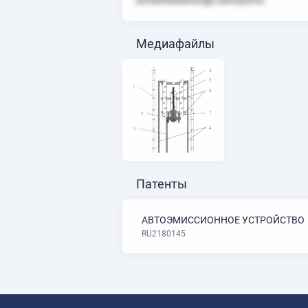
avtoemissionnogo ustroystva.
Медиафайлы
Патенты
АВТОЭМИССИОННОЕ УСТРОЙСТВО
RU2180145