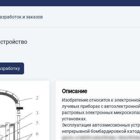
азработок и заказов
устройство
азработку
Описание
Изобретение относится к электронно
лучевых приборах с автоэлектронной
растровых электронных микроскопах,
установках.
Эксплуатация автоэмиссионных устр
непрерывной бомбардировкой катод
gazov, a takzhe adsorbtsiey i desorbts