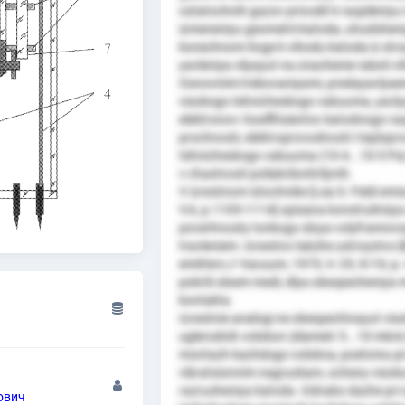
ostatochnih gazov privodit k raspileniyu 
izmeneniyu geometrii katoda, uhudsheniyu
konechnom itoge k vihodu katoda iz stro
yavleniya vliyayut na znachenie raboti v
Osnovnimi trebovaniyami, predayavlyaem
visokogo tehnicheskogo vakuuma, yavlya
elektronov i koeffitsientov katodnogo r
prochnosti, elektroprovodnosti i teplopr
tehnicheskogo vakuuma (10-4...10-5 Pa) 
v chastnosti poliakrilonitrilynih.
V izvestnom istochnike [Lea S. Field emis
V.6, p.1105-1114] opisana konstruktsiy
poverhnosty tonkogo sloya volyframovog
travleniem. Izvestno takzhe ustroystvo [B
emitters // Vacuum, 1975, V. 25, 9/10, 
pokriti sloem medi, dlya obespecheniya 
kontakta.
Izvestnie analogi ne obespechivayut vis
uglerodnih volokon (diametr 5...10 mkm
montazh kazhdogo volokna, poetomu pri 
vibratsionnim nagruzkam, ocheny visoka
razrusheniya katoda. Odnako dazhe pri
ович