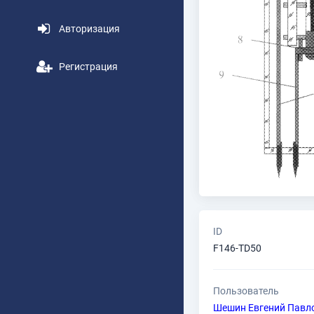
Авторизация
Регистрация
ID
F146-TD50
Пользователь
Шешин Евгений Павл