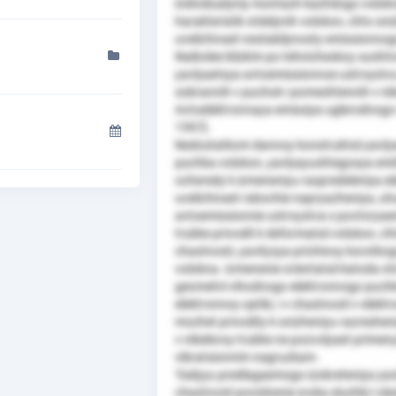
individualyniy montazh kazhdogo volokn
harakteristik otdelynih volokon, chto sn
uvelichivaet nestabilynosty emissionnog
Naibolee blizkim po tehnicheskoy sushtn
yavlyaetsya avtoemissionnoe ustroystvo,
sobrannih v puchok i pomeshtennih v nik
Avtoelektronnaya emissiya uglerodnogo vo
1597].
Nedostatkom dannoy konstruktsii yavly
puchka volokon, yavlyayushtegosya emit
ocheredy k izmeneniyu raspredeleniya el
uvelichivaet rabochie napryazheniya, u
avtoemissionnie ustroystva s povtoryae
trubke privodit k deformatsii volokon, cht
chastnosti, yavitysya prichinoy korotk
volokna. Izmenenie orientatsii katoda o
geometrii vihodnogo elektronnogo puchk
elektronnoy optiki, i v chastnosti v elek
mozhet privodity k snizheniyu razreshe
v nikelevoy trubke ne pozvolyaet primen
vibratsionnim nagruzkam.
Tselyyu predlagaemogo izobreteniya yavl
chastnosti povishenie sroka sluzhbi i o