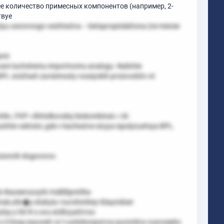
е количество примесных компонентов (например, 2-
твуе
niyu osnovnogo veshtestva – betapropiolaktona (ne menee
ami:
vam luchshemu importnomu analogu. Nalichie
PL snizhaet zavisimosty rossiyskih proizvodstv ot
N»; FKP «Shtiolkovskiy biokombinat» i dr.
htie vaktsini, gde v kachestve siryya ispolyzuetsya BPL.
nzionnih dogovorov.
i9aoeerozoytk rtsiliilSpmtRa-
ak,olin�y etakyia i nurshiotkey-itiiaynidser
hp y t0t R o ovu eUiltzyattrroo
o ii tiosg ssyuoetr or t-uoiioboopsrruo puzonkra vuavoepko