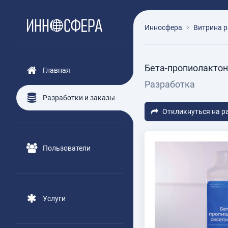
Инносфера
Витрина р
Бета-пропиолактон
Главная
Разработка
Разработки и заказы
Откликнуться на р
Пользователи
Услуги