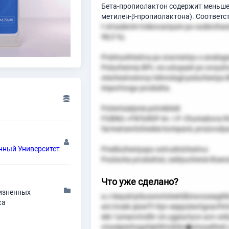
Бета-пропиолактон содержит меньше
метилен-β-пропиолактона). Соответс
t otraslevim trebovaniyam po soderzha
98,5 %).
Preimushtestva po sravneniyu s analog
Poluchenniy BPL ne ustupaet po svoyst
otechestvennoy tehnologii polucheniya B
importnogo produkta.
Potentsialynie potrebiteli:
FGBNU «FNTsIRIP im. I.P. Chuma­kova RA
farmatsevticheskie kompanii, proizvodyas
нный Университет
Predlozheniyapo sotrudnichestvu:
Postavka produktsii, zaklyuchenie litse
Что уже сделано?
жизненных
a.c leayatrpSusonotsteetdbiravooeagtkb 
ка
ani.tnsek.ipioeTt ttpv eeppziesrtgoavfntn
ieki 1amanvtndhr ziv ygpiurtycn avn veSu
virasiipenhsgstiiptihtoi0do�otsoaitlnet 